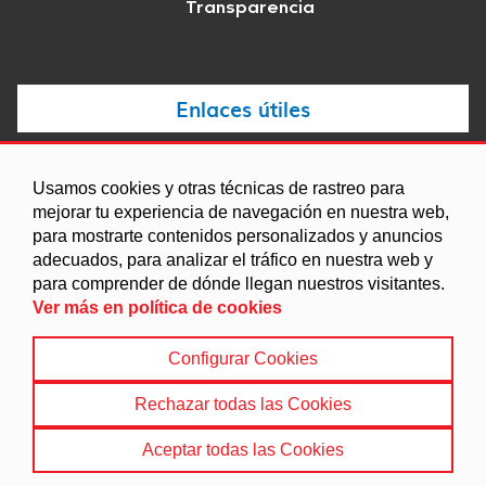
Transparencia
Enlaces útiles
Noticias
Usamos cookies y otras técnicas de rastreo para
Agenda
mejorar tu experiencia de navegación en nuestra web,
Ordenanzas
para mostrarte contenidos personalizados y anuncios
adecuados, para analizar el tráfico en nuestra web y
Entidades y asociaciones
para comprender de dónde llegan nuestros visitantes.
Ver más en política de cookies
Configurar Cookies
Aviso legal
|
Política de Cookies
|
Accesibilidad
|
Protección de Datos
|
Mapa Web
Rechazar todas las Cookies
© 2024 Ayuntamiento de Víznar
Aceptar todas las Cookies