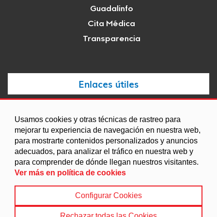
Guadalinfo
Cita Médica
Transparencia
Enlaces útiles
Noticias
Usamos cookies y otras técnicas de rastreo para
Agenda
mejorar tu experiencia de navegación en nuestra web,
Ordenanzas
para mostrarte contenidos personalizados y anuncios
adecuados, para analizar el tráfico en nuestra web y
Entidades y asociaciones
para comprender de dónde llegan nuestros visitantes.
Ver más en política de cookies
Configurar Cookies
Aviso legal
|
Política de Cookies
|
Accesibilidad
|
Protección de Datos
|
Mapa Web
Rechazar todas las Cookies